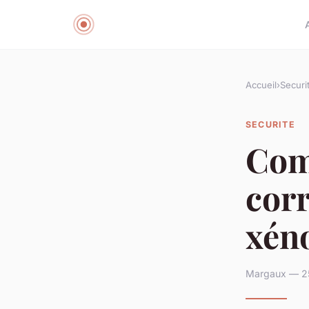
Accueil
›
Securi
SECURITE
Com
corr
xén
Margaux — 25 