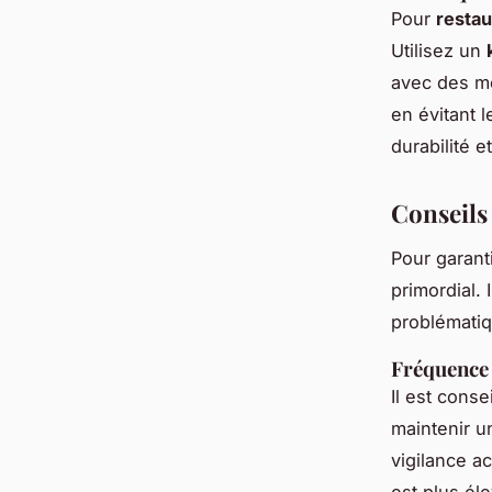
Pour
restau
Utilisez un
avec des mo
en évitant 
durabilité 
Conseils 
Pour garant
primordial.
problématiq
Fréquence
Il est conse
maintenir un
vigilance a
est plus él