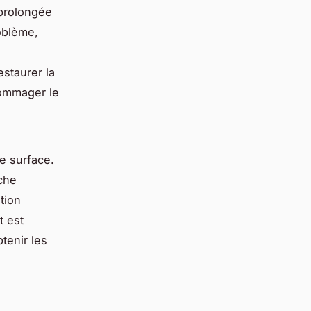
 prolongée
oblème,
staurer la
dommager le
e surface.
che
tion
t est
tenir les