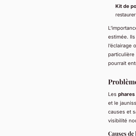
Kit de p
restaurer
L’importanc
estimée. Ils
l’éclairage
particulière
pourrait en
Problème
Les
phares
et le jauni
causes et s
visibilité n
Causes de 