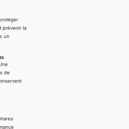
protéger
 prévenir la
ec un
ns
 Une
es de
onservent
phares
ormance