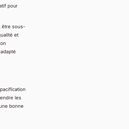
tif pour
 être sous-
ualité et
ion
inadapté
acification
rendre les
r une bonne