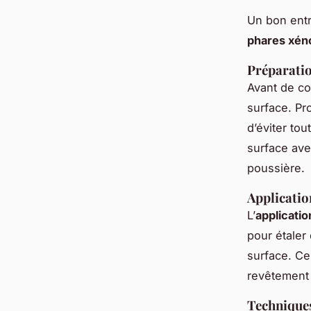
Un bon ent
phares xén
Préparatio
Avant de c
surface. Pr
d’éviter tou
surface av
poussière.
Applicatio
L’
applicati
pour étaler
surface. Ce
revêtement
Techniques