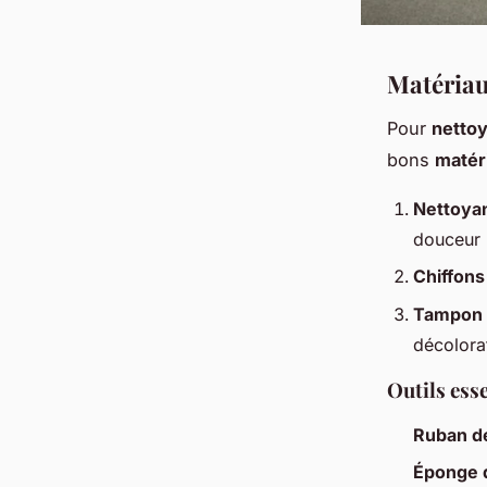
Matériau
Pour
nettoy
bons
matér
Nettoyan
douceur 
Chiffons
Tampon a
décolorat
Outils esse
Ruban d
Éponge 