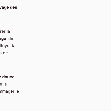
yage des
rer la
age
afin
ttoyer la
es de
e douce
e la
ommager le