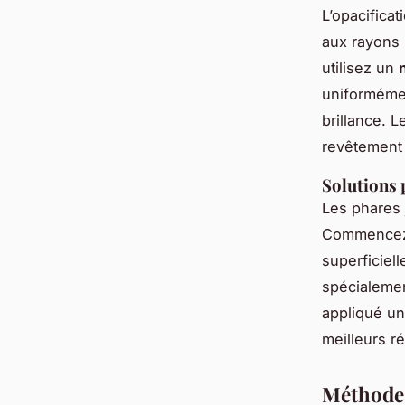
L’opacifica
aux rayons 
utilisez un
uniforméme
brillance. 
revêtement 
Solutions 
Les phares 
Commencez 
superficiel
spécialeme
appliqué un
meilleurs ré
Méthodes