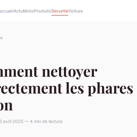
Accueil
Actu
Moto
Produits
Securite
Voiture
te
ment nettoyer
ectement les phares
on
avril 2025 — 4 min de lecture