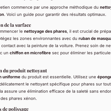
retien commence par une approche méthodique du
netto
on
. Voici un guide pour garantir des résultats optimaux.
n de la surface
ommencer le
nettoyage des phares
, il est crucial de prépa
otégez les zones environnantes avec du
ruban de masqu
t contact avec la peinture de la voiture. Prenez soin de ne
ec un
chiffon en microfibre
sec pour éliminer les particul
n du produit nettoyant
on uniforme
du produit est essentielle. Utilisez une
épong
 délicatement le nettoyant spécifique pour phares sur tout
la assure une élimination efficace de la saleté sans end
 des phares xénon.
 de polissage