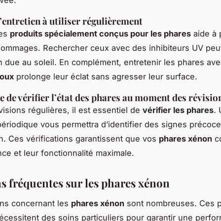
’entretien à utiliser régulièrement
des
produits spécialement conçus pour les phares
aide à 
dommages. Rechercher ceux avec des inhibiteurs UV peut
n due au soleil. En complément, entretenir les phares av
doux
prolonge leur éclat sans agresser leur surface.
 de vérifier l’état des phares au moment des révisio
isions régulières, il est essentiel de
vérifier les phares
.
périodique vous permettra d’identifier des signes précoc
on. Ces vérifications garantissent que vos
phares xénon
c
nce et leur fonctionnalité maximale.
s fréquentes sur les phares xénon
ons concernant les
phares xénon
sont nombreuses. Ces 
écessitent des soins particuliers pour garantir une perf