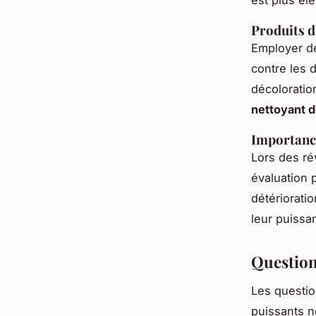
Produits d
Employer 
contre les 
décoloratio
nettoyant 
Importance
Lors des rév
évaluation 
détériorati
leur puissa
Question
Les questi
puissants n