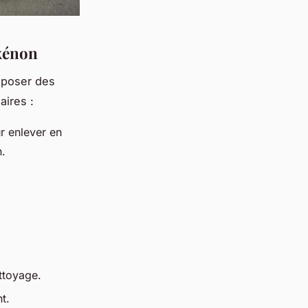
 xénon
sposer des
aires :
r enlever en
.
ttoyage.
t.