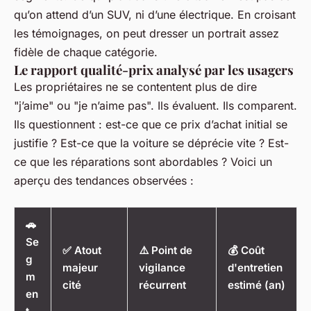
qu’on attend d’un SUV, ni d’une électrique. En croisant
les témoignages, on peut dresser un portrait assez
fidèle de chaque catégorie.
Le rapport qualité-prix analysé par les usagers
Les propriétaires ne se contentent plus de dire
"j’aime" ou "je n’aime pas". Ils évaluent. Ils comparent.
Ils questionnent : est-ce que ce prix d’achat initial se
justifie ? Est-ce que la voiture se déprécie vite ? Est-
ce que les réparations sont abordables ? Voici un
aperçu des tendances observées :
🚗
Se
✅ Atout
⚠️ Point de
💰 Coût
g
majeur
vigilance
d'entretien
m
cité
récurrent
estimé (an)
en