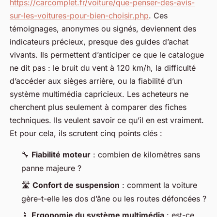
https://carcomplet.fr/voiture/que-penser-des-avis-
sur-les-voitures-pour-bien-choisir.php
. Ces
témoignages, anonymes ou signés, deviennent des
indicateurs précieux, presque des guides d’achat
vivants. Ils permettent d’anticiper ce que le catalogue
ne dit pas : le bruit du vent à 120 km/h, la difficulté
d’accéder aux sièges arrière, ou la fiabilité d’un
système multimédia capricieux. Les acheteurs ne
cherchent plus seulement à comparer des fiches
techniques. Ils veulent savoir ce qu’il en est
vraiment
.
Et pour cela, ils scrutent cinq points clés :
🔧
Fiabilité moteur
: combien de kilomètres sans
panne majeure ?
🛣️
Confort de suspension
: comment la voiture
gère-t-elle les dos d’âne ou les routes défoncées ?
📱
Ergonomie du système multimédia
: est-ce