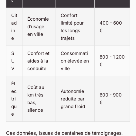
t
Cit
Confort
Économie
ad
limité pour
400 - 600
d’usage
in
les longs
€
en ville
e
trajets
S
Confort et
Consommati
800 - 1 200
U
aides à la
on élevée en
€
V
conduite
ville
Él
Coût au
ec
Autonomie
km très
600 - 900
tri
réduite par
bas,
€
qu
grand froid
silence
e
Ces données, issues de centaines de témoignages,